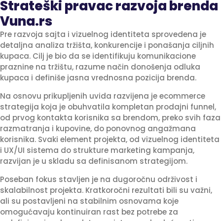
Strateški pravac razvoja brenda
Vuna.rs
Pre razvoja sajta i vizuelnog identiteta sprovedena je
detaljna analiza tržišta, konkurencije i ponašanja ciljnih
kupaca. Cilj je bio da se identifikuju komunikacione
praznine na tržištu, razume način donošenja odluka
kupaca i definiše jasna vrednosna pozicija brenda.
Na osnovu prikupljenih uvida razvijena je ecommerce
strategija koja je obuhvatila kompletan prodajni funnel,
od prvog kontakta korisnika sa brendom, preko svih faza
razmatranja i kupovine, do ponovnog angažmana
korisnika. Svaki element projekta, od vizuelnog identiteta
i UX/UI sistema do strukture marketing kampanja,
razvijan je u skladu sa definisanom strategijom.
Poseban fokus stavljen je na dugoročnu održivost i
skalabilnost projekta. Kratkoročni rezultati bili su važni,
ali su postavljeni na stabilnim osnovama koje
omogućavaju kontinuiran rast bez potrebe za