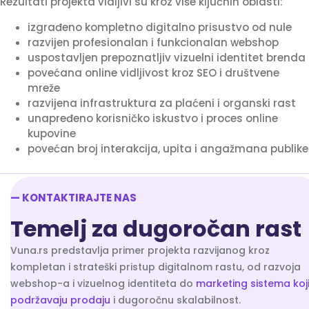
Rezultati projekta vidljivi su kroz više ključnih oblasti:
izgrađeno kompletno digitalno prisustvo od nule
razvijen profesionalan i funkcionalan webshop
uspostavljen prepoznatljiv vizuelni identitet brenda
povećana online vidljivost kroz SEO i društvene
mreže
razvijena infrastruktura za plaćeni i organski rast
unapređeno korisničko iskustvo i proces online
kupovine
povećan broj interakcija, upita i angažmana publike
— KONTAKTIRAJTE NAS
Temelj za dugoročan rast
Vuna.rs predstavlja primer projekta razvijanog kroz
kompletan i strateški pristup digitalnom rastu, od razvoja
webshop-a i vizuelnog identiteta do
marketing sistema koj
podržavaju prodaju
i dugoročnu skalabilnost.