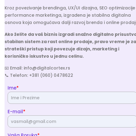
Kroz povezivanje brendinga, UX/UI dizajna, SEO optimizacije 
performance marketinga, izgrađena je stabilna digitalna
osnova koja omogućava dalji razvoj brenda i online prodaj
Ako želite da vaš biznis izgradi snažno digitalno prisustvo
stabilan sistem za rast online prodaje, pravo vreme je z
strateški pristup koji povezuje dizajn, marketing i
korisničko iskustvo u jednu celinu.
📧 Email: info@digitalcortex.rs
📞 Telefon: +381 (060) 0478622
*
Ime
*
E-mail
*
Vaša Poruka