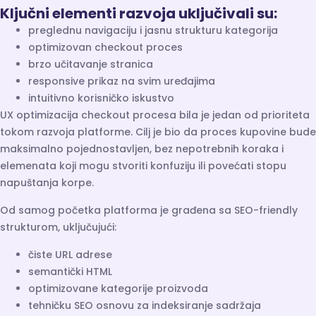
Ključni elementi razvoja uključivali su:
preglednu navigaciju i jasnu strukturu kategorija
optimizovan checkout proces
brzo učitavanje stranica
responsive prikaz na svim uređajima
intuitivno korisničko iskustvo
UX optimizacija checkout procesa bila je jedan od prioriteta
tokom razvoja platforme. Cilj je bio da proces kupovine bude
maksimalno pojednostavljen, bez nepotrebnih koraka i
elemenata koji mogu stvoriti konfuziju ili povećati stopu
napuštanja korpe.
Od samog početka platforma je građena sa SEO-friendly
strukturom, uključujući:
čiste URL adrese
semantički HTML
optimizovane kategorije proizvoda
tehničku SEO osnovu za indeksiranje sadržaja