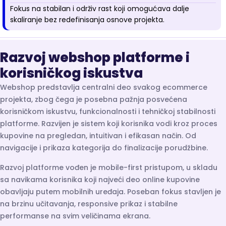
Fokus na stabilan i održiv rast koji omogućava dalje
skaliranje bez redefinisanja osnove projekta.
Razvoj webshop platforme i
korisničkog iskustva
Webshop predstavlja centralni deo svakog ecommerce
projekta, zbog čega je posebna pažnja posvećena
korisničkom iskustvu, funkcionalnosti i tehničkoj stabilnosti
platforme. Razvijen je sistem koji korisnika vodi kroz proces
kupovine na pregledan, intuitivan i efikasan način. Od
navigacije i prikaza kategorija do finalizacije porudžbine.
Razvoj platforme vođen je mobile-first pristupom, u skladu
sa navikama korisnika koji najveći deo online kupovine
obavljaju putem mobilnih uređaja. Poseban fokus stavljen je
na brzinu učitavanja, responsive prikaz i stabilne
performanse na svim veličinama ekrana.