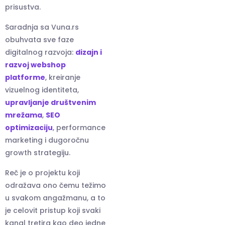
prisustva.
Saradnja sa Vuna.rs
obuhvata sve faze
digitalnog razvoja:
dizajn i
razvoj webshop
platforme
, kreiranje
vizuelnog identiteta,
upravljanje društvenim
mrežama
,
SEO
optimizaciju
, performance
marketing i dugoročnu
growth strategiju.
Reč je o projektu koji
odražava ono čemu težimo
u svakom angažmanu, a to
je celovit pristup koji svaki
kanal tretira kao deo jedne