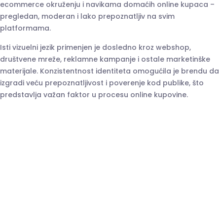
ecommerce okruženju i navikama domaćih online kupaca –
pregledan, moderan i lako prepoznatljiv na svim
platformama.
Isti vizuelni jezik primenjen je dosledno kroz webshop,
društvene mreže, reklamne kampanje i ostale marketinške
materijale. Konzistentnost identiteta omogućila je brendu da
izgradi veću prepoznatljivost i poverenje kod publike, što
predstavlja važan faktor u procesu online kupovine.