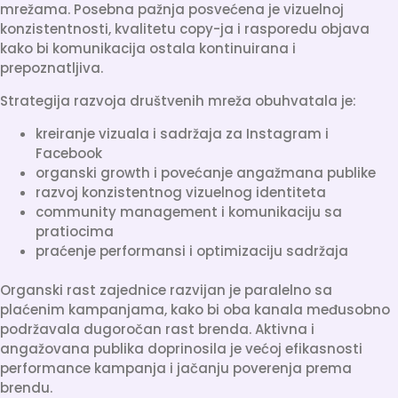
mrežama. Posebna pažnja posvećena je vizuelnoj
konzistentnosti, kvalitetu copy-ja i rasporedu objava
kako bi komunikacija ostala kontinuirana i
prepoznatljiva.
Strategija razvoja društvenih mreža obuhvatala je:
kreiranje vizuala i sadržaja za Instagram i
Facebook
organski growth i povećanje angažmana publike
razvoj konzistentnog vizuelnog identiteta
community management i komunikaciju sa
pratiocima
praćenje performansi i optimizaciju sadržaja
Organski rast zajednice razvijan je paralelno sa
plaćenim kampanjama, kako bi oba kanala međusobno
podržavala dugoročan rast brenda. Aktivna i
angažovana publika doprinosila je većoj efikasnosti
performance kampanja i jačanju poverenja prema
brendu.