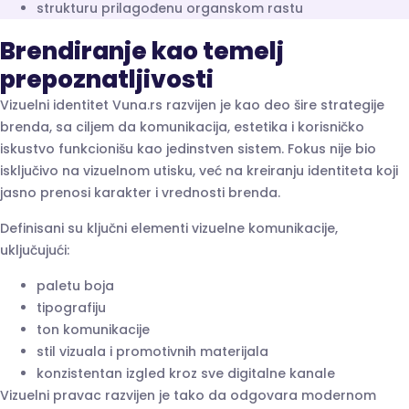
strukturu prilagođenu organskom rastu
Brendiranje kao temelj
prepoznatljivosti
Vizuelni identitet Vuna.rs razvijen je kao deo šire strategije
brenda, sa ciljem da komunikacija, estetika i korisničko
iskustvo funkcionišu kao jedinstven sistem. Fokus nije bio
isključivo na vizuelnom utisku, već na kreiranju identiteta koji
jasno prenosi karakter i vrednosti brenda.
Definisani su ključni elementi vizuelne komunikacije,
uključujući:
paletu boja
tipografiju
ton komunikacije
stil vizuala i promotivnih materijala
konzistentan izgled kroz sve digitalne kanale
Vizuelni pravac razvijen je tako da odgovara modernom