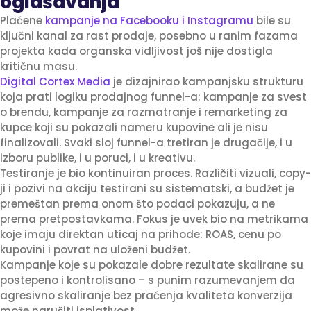
oglašavanja
Plaćene
kampanje na Facebooku i Instagramu
bile su
ključni kanal za rast prodaje, posebno u ranim fazama
projekta kada organska vidljivost još nije dostigla
kritičnu masu.
Digital Cortex Media
je dizajnirao kampanjsku strukturu
koja prati logiku prodajnog funnel-a: kampanje za svest
o brendu, kampanje za razmatranje i remarketing za
kupce koji su pokazali nameru kupovine ali je nisu
finalizovali. Svaki sloj funnel-a tretiran je drugačije, i u
izboru publike, i u poruci, i u kreativu.
Testiranje je bio kontinuiran proces. Različiti vizuali, copy-
ji i pozivi na akciju testirani su sistematski, a budžet je
premeštan prema onom što podaci pokazuju, a ne
prema pretpostavkama. Fokus je uvek bio na metrikama
koje imaju direktan uticaj na prihode: ROAS, cenu po
kupovini i povrat na uloženi budžet.
Kampanje koje su pokazale dobre rezultate skalirane su
postepeno i kontrolisano – s punim razumevanjem da
agresivno skaliranje bez praćenja kvaliteta konverzija
može narušiti isplativost.