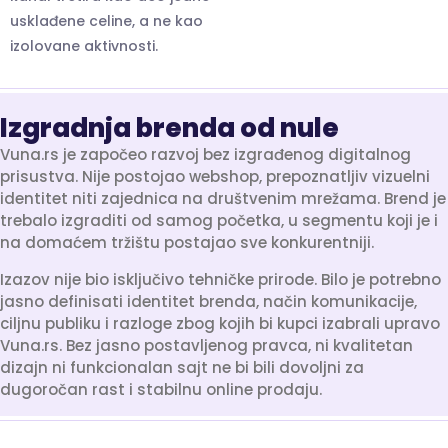
usklađene celine, a ne kao
izolovane aktivnosti.
Izgradnja brenda od nule
Vuna.rs je započeo razvoj bez izgrađenog digitalnog
prisustva. Nije postojao webshop, prepoznatljiv vizuelni
identitet niti zajednica na društvenim mrežama. Brend je
trebalo izgraditi od samog početka, u segmentu koji je i
na domaćem tržištu postajao sve konkurentniji.
Izazov nije bio isključivo tehničke prirode. Bilo je potrebno
jasno definisati identitet brenda, način komunikacije,
ciljnu publiku i razloge zbog kojih bi kupci izabrali upravo
Vuna.rs. Bez jasno postavljenog pravca, ni kvalitetan
dizajn ni funkcionalan sajt ne bi bili dovoljni za
dugoročan rast i stabilnu online prodaju.