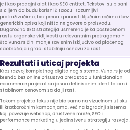
je i kao prodajni alat i kao SEO entitet. Tekstovi su pisani
s ciljem da budu korisni čitaocu i razumljivi
pretraživačima, bez prenatrpanosti ključnim rečima i bez
generičkih opisa koji ništa ne govore o proizvodu.
Dugoročna SEO strategija usmerena je ka postepenom
rastu organske vidljivosti u relevantnim pretragama –
što Vuna.rs čini manje zavisnim isključivo od plaćenog
saobraćaja i gradi stabilniju osnovu za rast.
Rezultati i uticaj projekta
Kroz razvoj kompletnog digitalnog sistema, Vuna.rs je od
brenda bez online prisustva prerastao u funkcionalan
ecommerce projekat sa jasno definisanim identitetom i
stabilnom osnovom za dalji rast.
Tokom projekta fokus nije bio samo na vizuelnom utisku
ili kratkoročnim kampanjama, već na izgradnji sistema
koji povezuje webshop, društvene mreže, SEO i
performance marketing u jedinstvenu strategiju razvoja.