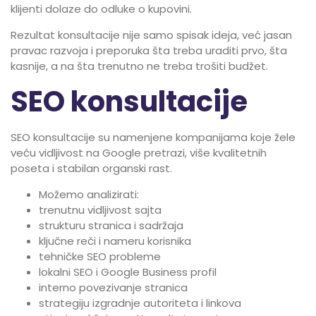
klijenti dolaze do odluke o kupovini.
Rezultat konsultacije nije samo spisak ideja, već jasan
pravac razvoja i preporuka šta treba uraditi prvo, šta
kasnije, a na šta trenutno ne treba trošiti budžet.
SEO konsultacije
SEO konsultacije su namenjene kompanijama koje žele
veću vidljivost na Google pretrazi, više kvalitetnih
poseta i stabilan organski rast.
Možemo analizirati:
trenutnu vidljivost sajta
strukturu stranica i sadržaja
ključne reči i nameru korisnika
tehničke SEO probleme
lokalni SEO i Google Business profil
interno povezivanje stranica
strategiju izgradnje autoriteta i linkova