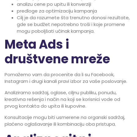
analizu cene po upitu ili konverziji
predloge za optimizaciju kampanja
Cilj je da razumete šta trenutno donosi rezultate,
gde se budžet nepotrebno troši i koje promene
mogu poboljšati učinak kampanja.
Meta Ads i
društvene mreže
Pomažemo vam da procenite da li su Facebook,
Instagram i drugi kanali pravi izbor za vaše poslovanje.
Analiziramo sadržaj, oglase, ciljnu publiku, ponudu,
kreativna rešenja i način na koji se korisnici vode od
prvog kontakta do upita ili kupovine.
Konsultacije mogu biti usmerene na organski sadržaj,
plaćeno oglašavanje ili kombinaciju oba pristupa.