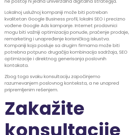
ne postoji ni jedna univerzalna digitalna strategija.
Lokalnoj uslužnoj kompaniji može biti potreban
kvalitetan Google Business profil, lokalni SEO i precizno
vođene Google Ads kampanje. Internet prodavnici
mogu biti važniji optimizacija ponude, praćenje prodaje,
remarketing i unapređenje korisničkog iskustva.
Kompaniji koja posluje sa drugim firmama može biti
potrebna potpuno drugačija kombinacija sadržaja, SEO
optimizacije i direktnog generisanja poslovnih
kontakata.
Zbog toga svaku konsultaciju započinjemo
razumevanjem poslovnog konteksta, a ne unapred
pripremljenim rešenjem.
Zakažite
konsultacije