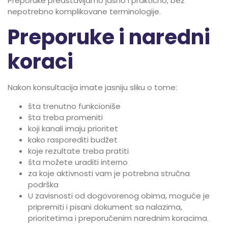
Preporuke predstavljamo jasno i praktično, bez
nepotrebno komplikovane terminologije.
Preporuke i naredni
koraci
Nakon konsultacija imate jasniju sliku o tome:
šta trenutno funkcioniše
šta treba promeniti
koji kanali imaju prioritet
kako rasporediti budžet
koje rezultate treba pratiti
šta možete uraditi interno
za koje aktivnosti vam je potrebna stručna
podrška
U zavisnosti od dogovorenog obima, moguće je
pripremiti i pisani dokument sa nalazima,
prioritetima i preporučenim narednim koracima.