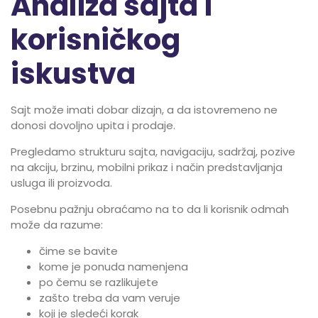
Analiza sajta i
korisničkog
iskustva
Sajt može imati dobar dizajn, a da istovremeno ne
donosi dovoljno upita i prodaje.
Pregledamo strukturu sajta, navigaciju, sadržaj, pozive
na akciju, brzinu, mobilni prikaz i način predstavljanja
usluga ili proizvoda.
Posebnu pažnju obraćamo na to da li korisnik odmah
može da razume:
čime se bavite
kome je ponuda namenjena
po čemu se razlikujete
zašto treba da vam veruje
koji je sledeći korak