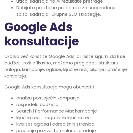
uticaj sadržaja na AI rezultate pretrage
Dobijate praktične preporuke za unapređenje
sajta, sadržaja i ukupne SEO strategije.
Google Ads
konsultacije
Ukoliko već koristite Google Ads, ali niste sigurni da li se
budžet troši efikasno, možemo pregledati strukturu
naloga, kampanje, oglase, ključne reči, ciljanje i praćenje
konverzija.
Google Ads konsultacije mogu obuhvatiti:
analizu postojećih kampanja
raspodelu budžeta
Search i Performance Max kampanje
ključne reči i negativne ključne reči
kvalitet oglasa i odredišnih stranica
praćenje poziva, formulara i prodaje