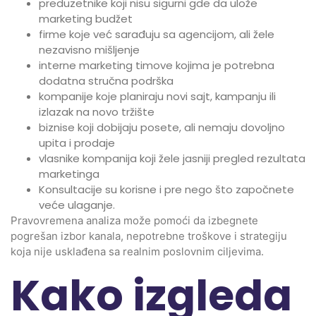
preduzetnike koji nisu sigurni gde da ulože
marketing budžet
firme koje već sarađuju sa agencijom, ali žele
nezavisno mišljenje
interne marketing timove kojima je potrebna
dodatna stručna podrška
kompanije koje planiraju novi sajt, kampanju ili
izlazak na novo tržište
biznise koji dobijaju posete, ali nemaju dovoljno
upita i prodaje
vlasnike kompanija koji žele jasniji pregled rezultata
marketinga
Konsultacije su korisne i pre nego što započnete
veće ulaganje.
Pravovremena analiza može pomoći da izbegnete
pogrešan izbor kanala, nepotrebne troškove i strategiju
koja nije usklađena sa realnim poslovnim ciljevima.
Kako izgleda