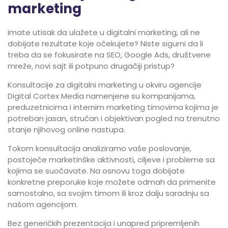
marketing
Imate utisak da ulažete u digitalni marketing, ali ne
dobijate rezultate koje očekujete? Niste sigurni da li
treba da se fokusirate na SEO, Google Ads, društvene
mreže, novi sajt ili potpuno drugačiji pristup?
Konsultacije za digitalni marketing u okviru agencije
Digital Cortex Media namenjene su kompanijama,
preduzetnicima i internim marketing timovima kojima je
potreban jasan, stručan i objektivan pogled na trenutno
stanje njihovog online nastupa.
Tokom konsultacija analiziramo vaše poslovanje,
postojeće marketinške aktivnosti, ciljeve i probleme sa
kojima se suočavate. Na osnovu toga dobijate
konkretne preporuke koje možete odmah da primenite
samostalno, sa svojim timom ili kroz dalju saradnju sa
našom agencijom.
Bez generičkih prezentacija i unapred pripremljenih