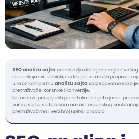
SEO analiza sajta
predstavlja detaljan pregled vašeg 
identifikuju svi tehnički, sadržajni i strateški propusti k
u. Kroz kompletnu
analizu sajta
sagledavamo kako je 
pretraživače, korisnike i konverzije.
Na osnovu prikupljenih podataka dobijate jasne prepo
vašeg sajta, sa fokusom na rast organskog saobraćaja,
pretraživačima i veći broj upita i prodaja.