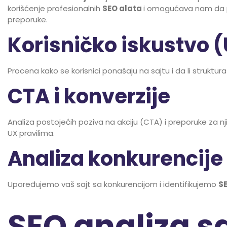
korišćenje profesionalnih
SEO alata
i omogućava nam da p
preporuke.
Korisničko iskustvo 
Procena kako se korisnici ponašaju na sajtu i da li struktur
CTA i konverzije
Analiza postojećih poziva na akciju (CTA) i preporuke za n
UX pravilima.
Analiza konkurencije
Upoređujemo vaš sajt sa konkurencijom i identifikujemo
S
SEO analiza sa