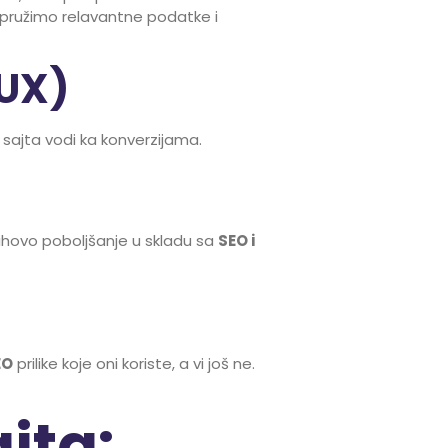
ružimo relavantne podatke i
(UX)
a sajta vodi ka konverzijama.
jihovo poboljšanje u skladu sa
SEO i
EO
prilike koje oni koriste, a vi još ne.
jta: