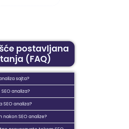
šće postavljana
itanja (FAQ)
analiza sajta?
e SEO analiza?
ta SEO analiza?
m nakon SEO analize?