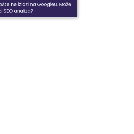
pšte ne izlazi na Googleu. Može
ći SEO analiza?