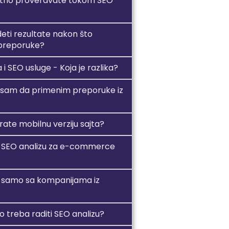
etno proveravate tokom SEO
deti rezultate nakon što
preporuke?
 i SEO usluge - Koja je razlika?
 sam da primenim preporuke iz
zirate mobilnu verziju sajta?
te SEO analizu za e-commerce
te samo sa kompanijama iz
o treba raditi SEO analizu?