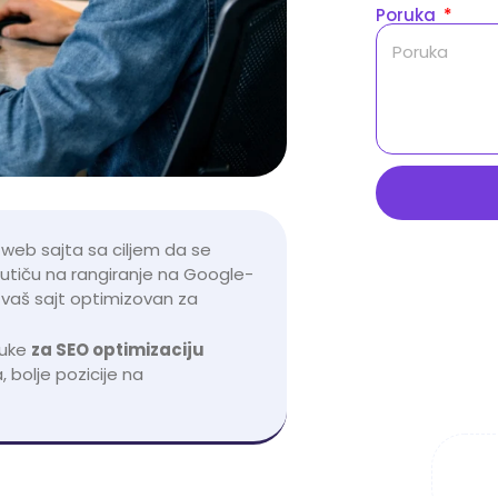
Poruka
web sajta sa ciljem da se
oji utiču na rangiranje na Google-
vaš sajt optimizovan za
Uk
pit
ruke
za SEO optimizaciju
 bolje pozicije na