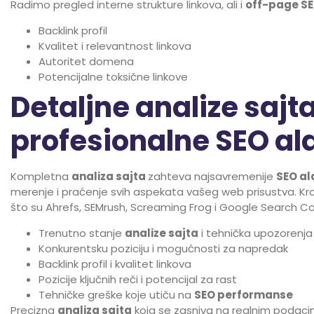
Radimo pregled interne strukture linkova, ali i
off-page S
Backlink profil
Kvalitet i relevantnost linkova
Autoritet domena
Potencijalne toksične linkove
Detaljne analize sajta
profesionalne SEO al
Kompletna
analiza sajta
zahteva najsavremenije
SEO al
merenje i praćenje svih aspekata vašeg web prisustva. Kr
što su Ahrefs, SEMrush, Screaming Frog i Google Search Co
Trenutno stanje
analize sajta
i tehnička upozorenja
Konkurentsku poziciju i mogućnosti za napredak
Backlink profil i kvalitet linkova
Pozicije ključnih reči i potencijal za rast
Tehničke greške koje utiču na
SEO performanse
Precizna
analiza sajta
koja se zasniva na realnim podac