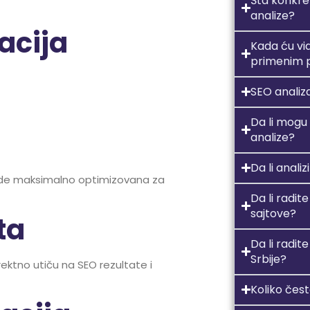
Šta konkr
analize?
acija
Kada ću vi
primenim 
SEO analiza
Da li mogu
analize?
Da li anali
ude maksimalno optimizovana za
Da li radi
sajtove?
ta
Da li radi
Srbije?
ektno utiču na SEO rezultate i
Koliko čest