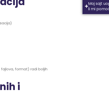
acija
Moj sajt uo
li mi pomo
sacija)
 fajlova, format) radi boljih
nih i