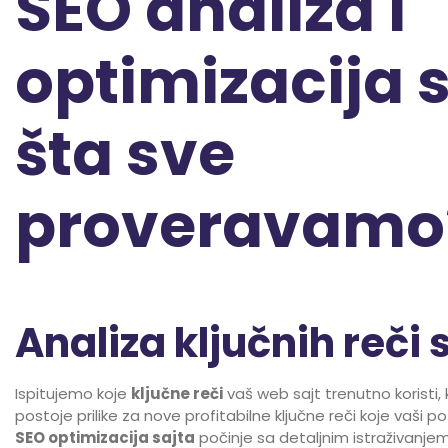
SEO analiza i
optimizacija s
šta sve
proveravamo
Analiza ključnih reči 
Ispitujemo koje
ključne reči
vaš web sajt trenutno koristi, 
postoje prilike za nove profitabilne ključne reči koje vaši pote
SEO optimizacija sajta
počinje sa detaljnim istraživanjem