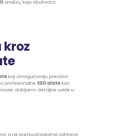
EO
analizu, koja obuhvata:
 kroz
ate
ate
koji omogućavaju precizno
oz profesionalne
SEO alate
kao
nsole, dobijamo detaljne uvide u:
ima, a ne pretpostavkama zahteva