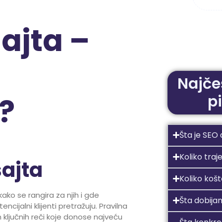
ajta –
Najče
?
p
Šta je SEO 
Koliko traj
sajta
Koliko koš
kako se rangira za njih i gde
Šta dobija
ncijalni klijenti pretražuju. Pravilna
 ključnih reči koje donose najveću