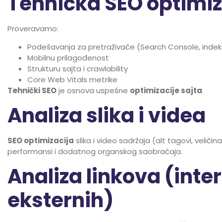
Tehnička SEO optimiz
Proveravamo:
Podešavanja za pretraživače (Search Console, indek
Mobilnu prilagođenost
Strukturu sajta i crawlability
Core Web Vitals metrike
Tehnički SEO
je osnova uspešne
optimizacije sajta
.
Analiza slika i videa
SEO optimizacija
slika i video sadržaja (alt tagovi, veličina
performansi i dodatnog organskog saobraćaja.
Analiza linkova (inter
eksternih)