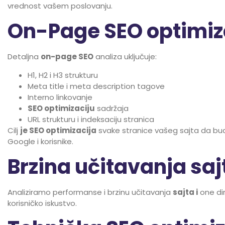
vrednost vašem poslovanju.
On-Page SEO optimiz
Detaljna
on-page SEO
analiza uključuje:
H1, H2 i H3 strukturu
Meta title i meta description tagove
Interno linkovanje
SEO optimizaciju
sadržaja
URL strukturu i indeksaciju stranica
Cilj
je SEO optimizacija
svake stranice vašeg sajta da b
Google i korisnike.
Brzina učitavanja saj
Analiziramo performanse i brzinu učitavanja
sajta i
one dir
korisničko iskustvo.