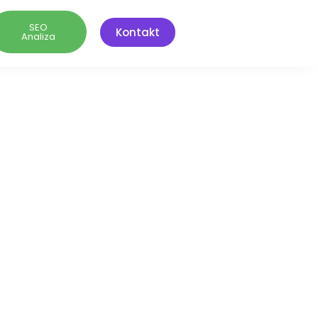
SEO
Kontakt
Analiza
rbiji
 i AI