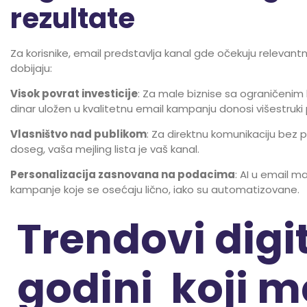
rezultate
Za korisnike, email predstavlja kanal gde očekuju relevantn
dobijaju:
Visok povrat investicije
: Za male biznise sa ograničenim
dinar uložen u kvalitetnu email kampanju donosi višestruki 
Vlasništvo nad publikom
: Za direktnu komunikaciju bez 
doseg, vaša mejling lista je vaš kanal.
Personalizacija zasnovana na podacima
: AI u email 
kampanje koje se osećaju lično, iako su automatizovane.
Trendovi digi
godini koji m