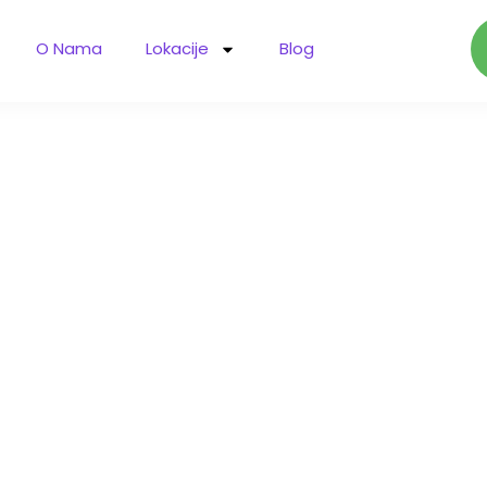
O Nama
Lokacije
Blog
 marketing u S
il marketing
tegija za rast