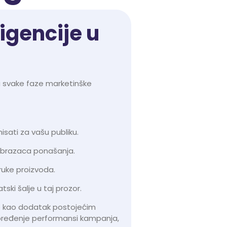
igencije u
ju svake faze marketinške
isati za vašu publiku.
obrazaca ponašanja.
oruke proizvoda.
ski šalje u taj prozor.
mo kao dodatak postojećim
napređenje performansi kampanja,