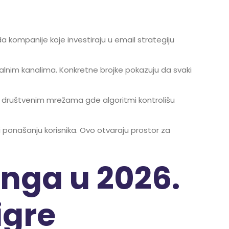
a kompanije koje investiraju u email strategiju
alnim kanalima. Konkretne brojke pokazuju da svaki
 na društvenim mrežama gde algoritmi kontrolišu
ponašanju korisnika. Ovo otvaraju prostor za
nga u 2026.
igre