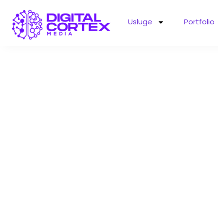
Usluge
Portfolio
Digitalni
2026: Ema
stra