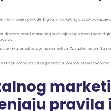
e informacije i ponude. Digitalni marketing u 2026. pokazuje d
 budžetom, email marketing nudi najbolji ROI među svim digit
povrat.
posrednika, email lista je nezamenljiva. Za razliku od profila
marketingu omogućava segmentaciju prema interesovanjima i 
talnog marketi
enjaju pravila 