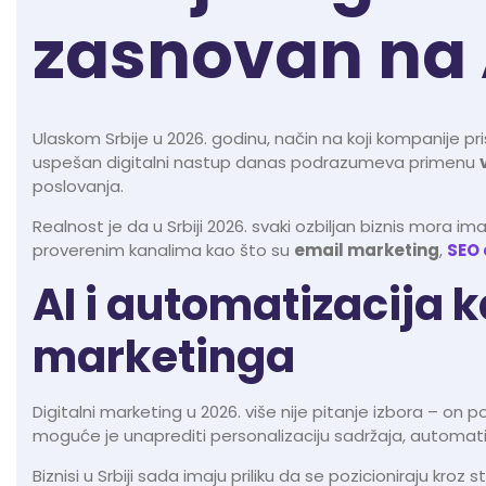
zasnovan na A
Ulaskom Srbije u 2026. godinu, način na koji kompanije pr
uspešan digitalni nastup danas podrazumeva primenu
poslovanja.
Realnost je da u Srbiji 2026. svaki ozbiljan biznis mora i
proverenim kanalima kao što su
email marketing
,
SEO 
AI i automatizacija 
marketinga
Digitalni marketing u 2026. više nije pitanje izbora – on 
moguće je unaprediti personalizaciju sadržaja, automatiz
Biznisi u Srbiji sada imaju priliku da se pozicioniraju kroz