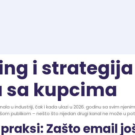
ng i strategija
u sa kupcima
nala u industriji, čak i kada ulazi u 2026. godinu sa svim nje
om publikom – nešto što nijedan drugi kanal ne može u potp
 praksi: Zašto email j