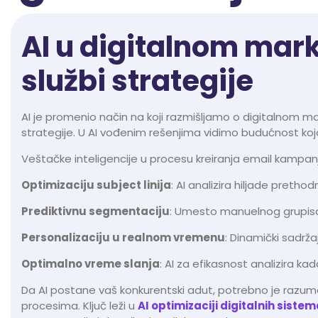
AI u digitalnom mark
službi strategije
AI je promenio način na koji razmišljamo o digitalnom ma
strategije. U AI vođenim rešenjima vidimo budućnost koja
Veštačke inteligencije u procesu kreiranja email kampa
Optimizaciju subject linija
: AI analizira hiljade pretho
Prediktivnu segmentaciju
: Umesto manuelnog grupisa
Personalizaciju u realnom vremenu
: Dinamički sadrža
Optimalno vreme slanja
: AI za efikasnost analizira ka
Da AI postane vaš konkurentski adut, potrebno je razu
procesima. Ključ leži u
AI optimizaciji digitalnih siste