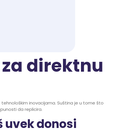
 za direktnu
nim tehnološkim inovacijama. Suština je u tome što
unosti da replicira.
oš uvek donosi