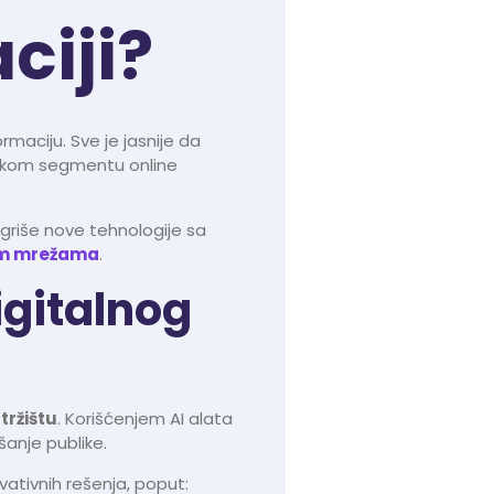
ciji?
ormaciju. Sve je jasnije da
akom segmentu online
tegriše nove tehnologije sa
im mrežama
.
igitalnog
tržištu
. Korišćenjem AI alata
šanje publike.
ovativnih rešenja, poput: