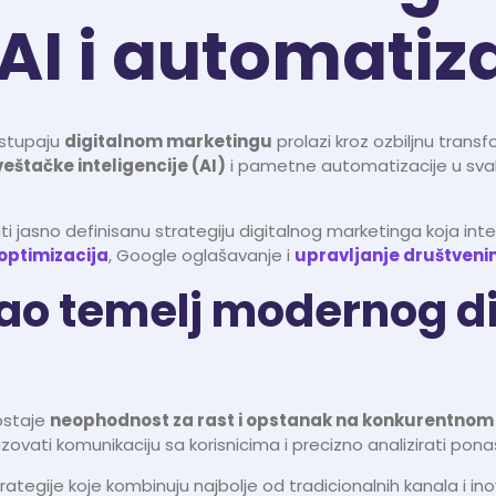
I i automatiza
istupaju
digitalnom marketingu
prolazi kroz ozbiljnu transf
veštačke inteligencije (AI)
i pametne automatizacije u sv
mati jasno definisanu strategiju digitalnog marketinga koja in
optimizacija
, Google oglašavanje i
upravljanje društven
kao temelj modernog d
postaje
neophodnost za rast i opstanak na konkurentnom 
ovati komunikaciju sa korisnicima i precizno analizirati pona
 strategije koje kombinuju najbolje od tradicionalnih kanala i in