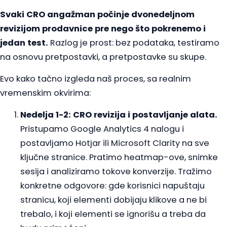
Svaki CRO angažman počinje dvonedeljnom
revizijom prodavnice pre nego što pokrenemo i
jedan test.
Razlog je prost: bez podataka, testiramo
na osnovu pretpostavki, a pretpostavke su skupe.
Evo kako tačno izgleda naš proces, sa realnim
vremenskim okvirima:
Nedelja 1-2: CRO revizija i postavljanje alata.
Pristupamo Google Analytics 4 nalogu i
postavljamo Hotjar ili Microsoft Clarity na sve
ključne stranice. Pratimo heatmap-ove, snimke
sesija i analiziramo tokove konverzije. Tražimo
konkretne odgovore: gde korisnici napuštaju
stranicu, koji elementi dobijaju klikove a ne bi
trebalo, i koji elementi se ignorišu a treba da