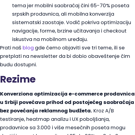
tema jer mobilni saobraćaj čini 65-70% poseta
srpskih prodavnica, ali mobilna konverzija
sistematski zaostaje. Vodič pokriva optimizaciju
navigacije, forme, brzine učitavanja i checkout
iskustva na mobilnom uređaju.
Prati naš
blog
gde ćemo objaviti sve tri teme, ili se
pretplati na newsletter da bi dobio obaveštenje čim
budu dostupni.
Rezime
Konverziona optimizacija e-commerce prodavnica
u Srbiji povećava prihod od postojećeg saobraćaja
bez povećanja reklamnog budžeta.
Kroz A/B
testiranje, heatmap analizu i UX poboljšanja,
prodavnice sa 3.000 i više mesečnih poseta mogu