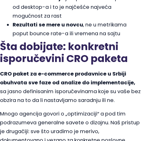
od desktop-a i to je najčešće najveća
mogućnost za rast
Rezultati se mere u novcu
, ne u metrikama
poput bounce rate-a ili vremena na sajtu
Šta dobijate: konkretni
isporučevini CRO paketa
CRO paket za e-commerce prodavnice u Srbiji
obuhvata sve faze od analize do implementacije,
sa jasno definisanim isporučevinama koje su vaše bez
obzira na to da li nastavljamo saradnju ili ne.
Mnogo agencija govori o „optimizaciji“ a pod tim
podrazumeva generalne savete o dizajnu. Naš pristup
je drugačiji: sve što uradimo je merivo,
dokumentovano i vezano za konkretne poslovne