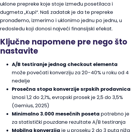
uklone prepreke koje stoje između posetilaca i
dugmeta „Kupi“. Naš zadatak je da te prepreke
pronađemo, izmerimo i uklonimo jednu po jednu, u
redosledu koji donosi najveći finansijski efekat.
Ključne napomene pre nego što
nastavite
A/B testiranje jednog checkout elementa
može povećati konverziju za 20-40% u roku od 4
nedelje
Prosečna stopa konverzije srpskih prodavnica
iznosi 1,2 do 2,1%, evropski prosek je 2,5 do 3,5%
(Gemius, 2025)
Minimalno 3.000 mesečnih poseta
potrebno je
za statistički pouzdane rezultate A/B testiranja
Mobilna konverzija
je u proseku 2 do 3 puta niža