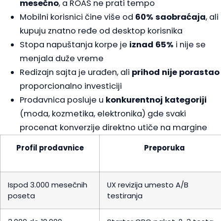
mesečno
, a ROAS ne prati tempo
Mobilni korisnici čine više od
60% saobraćaja
, ali
kupuju znatno ređe od desktop korisnika
Stopa napuštanja korpe je
iznad 65%
i nije se
menjala duže vreme
Redizajn sajta je urađen, ali
prihod nije porastao
proporcionalno investiciji
Prodavnica posluje u
konkurentnoj kategoriji
(moda, kozmetika, elektronika) gde svaki
procenat konverzije direktno utiče na margine
Profil prodavnice
Preporuka
Ispod 3.000 mesečnih
UX revizija umesto A/B
poseta
testiranja