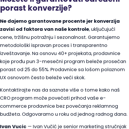
porast konverzije?
Ne dajemo garantovane procente jer konverzija
zavisi od faktora van naše kontrole
, uključujući
cene, tržišnu potražnju i sezonalnost. Garantujemo
metodološki ispravan proces i transparentno
izveštavanje. Na osnovu 40+ projekata, prodavnice
koje prođu pun 3-mesečni program beleže prosečan
porast od 25 do 55%. Prodavnice sa lošom polaznom
UX osnovom često beleže veći skok.
Kontaktirajte nas da saznate više o tome kako naš
CRO program može povećati prihod vaše e-
commerce prodavnice bez povećanja reklamnog
budžeta. Odgovaramo u roku od jednog radnog dana.
Ivan Vucic
— Ivan Vučić je senior marketing stručnjak