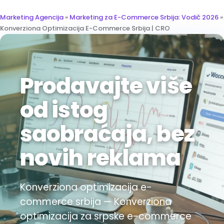
Marketing Agencija
»
Marketing za E-Commerce Srbija: Vodič 2026
»
Konverziona Optimizacija E-Commerce Srbija | CRO
Prodavajte više
od istog
saobraćaja, bez
novih reklama
Konverziona optimizacija e-
commerce srbija — Konverziona
optimizacija za srpske e-commerce