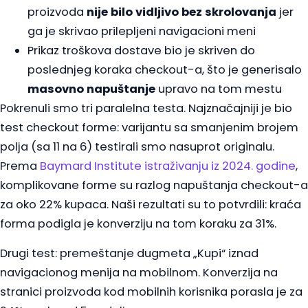
proizvoda
nije bilo vidljivo bez skrolovanja
jer
ga je skrivao prilepljeni navigacioni meni
Prikaz troškova dostave bio je skriven do
poslednjeg koraka checkout-a, što je generisalo
masovno napuštanje
upravo na tom mestu
Pokrenuli smo tri paralelna testa. Najznačajniji je bio
test checkout forme: varijantu sa smanjenim brojem
polja (sa 11 na 6) testirali smo nasuprot originalu.
Prema
Baymard Institute istraživanju iz 2024. godine
,
komplikovane forme su razlog napuštanja checkout-a
za oko 22% kupaca. Naši rezultati su to potvrdili: kraća
forma podigla je konverziju na tom koraku za 31%.
Drugi test: premeštanje dugmeta „Kupi“ iznad
navigacionog menija na mobilnom. Konverzija na
stranici proizvoda kod mobilnih korisnika porasla je za