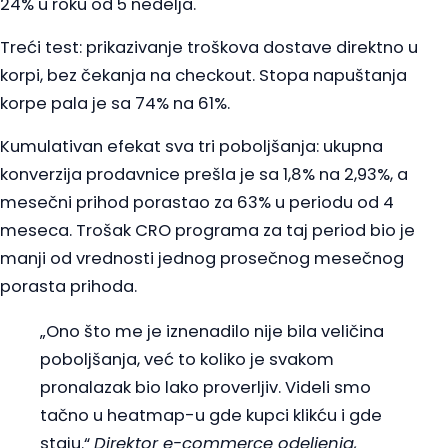
24% u roku od 5 nedelja.
Treći test: prikazivanje troškova dostave direktno u
korpi, bez čekanja na checkout. Stopa napuštanja
korpe pala je sa 74% na 61%.
Kumulativan efekat sva tri poboljšanja: ukupna
konverzija prodavnice prešla je sa 1,8% na 2,93%, a
mesečni prihod porastao za 63% u periodu od 4
meseca. Trošak CRO programa za taj period bio je
manji od vrednosti jednog prosečnog mesečnog
porasta prihoda.
„Ono što me je iznenadilo nije bila veličina
poboljšanja, već to koliko je svakom
pronalazak bio lako proverljiv. Videli smo
tačno u heatmap-u gde kupci klikću i gde
staju.“
Direktor e-commerce odeljenja,