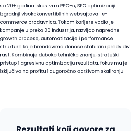
sa 20+ godina iskustva u PPC-u, SEO optimizaciji i
izgradnji visokokonvertibilnih websajtova i e-
commerce prodavnica. Tokom karijere vodio je
kampanje u preko 20 industrija, razvijao napredne
growth procese, automatizacije i performance
strukture koje brendovima donose stabilan i predvidiv
rast. Kombinuje duboko tehničko znanje, strateški
pristup i agresivnu optimizaciju rezultata, fokus mu je
isključivo na profitu i dugoročno održivom skaliranju.
Rezultati koji govore za