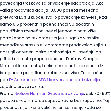
povećanja troškova za privlačenje saobraćaja. Ako
vaša prodavnica dobija 10.000 poseta mesečno i
pretvara 1,5% u kupce, svako povećanje konverzije za
samo 0,5 procentnih poena znači 50 dodatnih
porudžbina mesečno, bez ni jednog dinara više
potrošenog na reklame.Ovo je usluga za vlasnike i
menadžere srpskih e-commerce prodavnica koji su
dostigli određeni obim saobraćaja, ali osećaju da
prihod ne raste proporcionalno. Troškovi Google i
Meta reklama rastu, konkurencija pritiska cene, a iz
istog broja posetilaca treba izvući više. To je tačno
gde
E-Commerce SEO i konverziona optimizacija
zajedno prave razliku.
Prema
Nielsen Norman Group istraživanju
, čak 70-90%
poseta e-commerce sajtova završi bez kupovine. Taj
procenat nije fiksna veličina, on se menja kada se