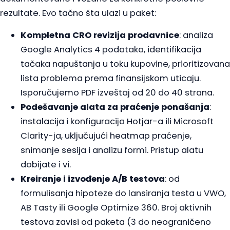
rezultate. Evo tačno šta ulazi u paket:
Kompletna CRO revizija prodavnice
: analiza
Google Analytics 4 podataka, identifikacija
tačaka napuštanja u toku kupovine, prioritizovana
lista problema prema finansijskom uticaju.
Isporučujemo PDF izveštaj od 20 do 40 strana.
Podešavanje alata za praćenje ponašanja
:
instalacija i konfiguracija Hotjar-a ili Microsoft
Clarity-ja, uključujući heatmap praćenje,
snimanje sesija i analizu formi. Pristup alatu
dobijate i vi.
Kreiranje i izvođenje A/B testova
: od
formulisanja hipoteze do lansiranja testa u VWO,
AB Tasty ili Google Optimize 360. Broj aktivnih
testova zavisi od paketa (3 do neograničeno