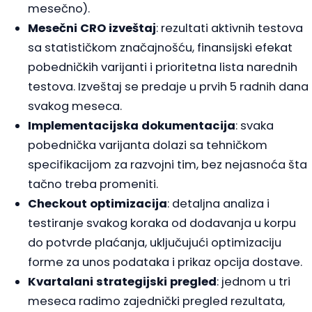
mesečno).
Mesečni CRO izveštaj
: rezultati aktivnih testova
sa statističkom značajnošću, finansijski efekat
pobedničkih varijanti i prioritetna lista narednih
testova. Izveštaj se predaje u prvih 5 radnih dana
svakog meseca.
Implementacijska dokumentacija
: svaka
pobednička varijanta dolazi sa tehničkom
specifikacijom za razvojni tim, bez nejasnoća šta
tačno treba promeniti.
Checkout optimizacija
: detaljna analiza i
testiranje svakog koraka od dodavanja u korpu
do potvrde plaćanja, uključujući optimizaciju
forme za unos podataka i prikaz opcija dostave.
Kvartalani strategijski pregled
: jednom u tri
meseca radimo zajednički pregled rezultata,