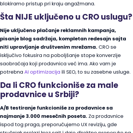
blokiramo pristup pri kraju angažmana.
Šta NIJE uključeno u CRO uslugu?
Nije uključeno plaćanje reklamnih kampanja,
pisanje blog sadržaja, kompletan redesajn sajta
niti upravljanje društvenim mrežama.
CRO se
isključivo fokusira na poboljšanje stope konverzije
saobraćaja koji prodavnica već ima. Ako vam je
potrebna
AI optimizacija
ili SEO, to su zasebne usluge.
Da li CRO funkcioniše za male
prodavnice u Srbiji?
A/B testiranje funkcioniše za prodavnice sa
najmanje 3.000 mesečnih poseta.
Za prodavnice
ispod tog praga, preporučujemo UX reviziju, gde
stručnjak prolazi kroz sajt i daje direktne preporuke na