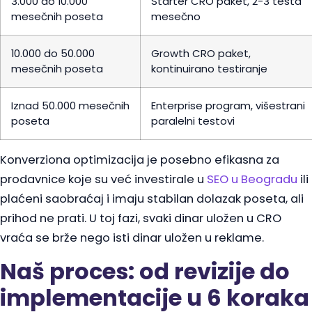
3.000 do 10.000
Starter CRO paket, 2-3 testa
mesečnih poseta
mesečno
10.000 do 50.000
Growth CRO paket,
mesečnih poseta
kontinuirano testiranje
Iznad 50.000 mesečnih
Enterprise program, višestrani
poseta
paralelni testovi
Konverziona optimizacija je posebno efikasna za
prodavnice koje su već investirale u
SEO u Beogradu
ili
plaćeni saobraćaj i imaju stabilan dolazak poseta, ali
prihod ne prati. U toj fazi, svaki dinar uložen u CRO
vraća se brže nego isti dinar uložen u reklame.
Naš proces: od revizije do
implementacije u 6 koraka