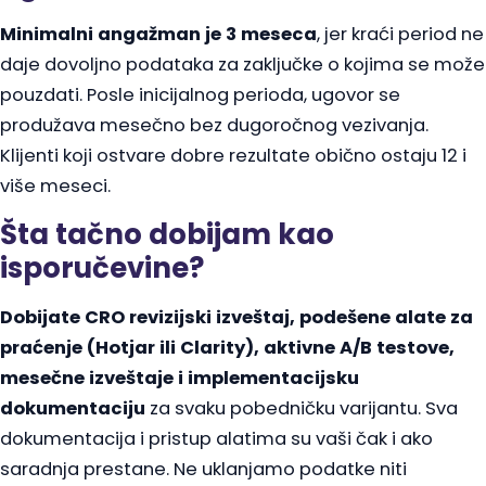
Minimalni angažman je 3 meseca
, jer kraći period ne
daje dovoljno podataka za zaključke o kojima se može
pouzdati. Posle inicijalnog perioda, ugovor se
produžava mesečno bez dugoročnog vezivanja.
Klijenti koji ostvare dobre rezultate obično ostaju 12 i
više meseci.
Šta tačno dobijam kao
isporučevine?
Dobijate CRO revizijski izveštaj, podešene alate za
praćenje (Hotjar ili Clarity), aktivne A/B testove,
mesečne izveštaje i implementacijsku
dokumentaciju
za svaku pobedničku varijantu. Sva
dokumentacija i pristup alatima su vaši čak i ako
saradnja prestane. Ne uklanjamo podatke niti