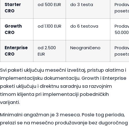
Starter
od 500 EUR
do 3 testa
Prodav
CRO
poset
Growth
od 1.100 EUR
do 6 testova
Prodav
CRO
50.000
Enterprise
od 2.500
Neograničeno
Prodav
CRO
EUR
poset
Svi paketi uključuju mesečni izveštaj, pristup alatima i
implementacijsku dokumentaciju. Growth i Enterprise
paketi uključuju i direktnu saradnju sa razvojnim
timom klijenta pri implementaciji pobedničkih
varijanti.
Minimalni angažman je 3 meseca. Posle tog perioda,
prelazi se na mesečno produžavanje bez dugoročnog