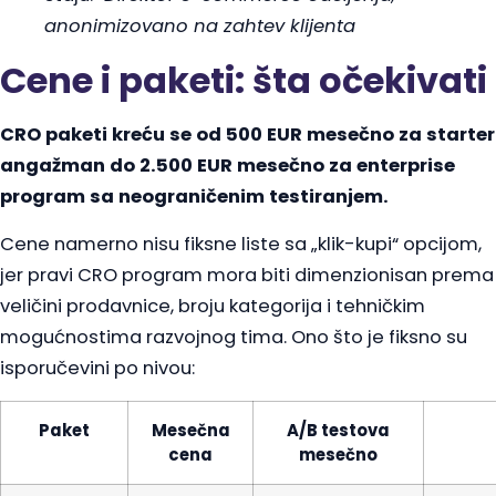
anonimizovano na zahtev klijenta
Cene i paketi: šta očekivati
CRO paketi kreću se od 500 EUR mesečno za starter
angažman do 2.500 EUR mesečno za enterprise
program sa neograničenim testiranjem.
Cene namerno nisu fiksne liste sa „klik-kupi“ opcijom,
jer pravi CRO program mora biti dimenzionisan prema
veličini prodavnice, broju kategorija i tehničkim
mogućnostima razvojnog tima. Ono što je fiksno su
isporučevini po nivou:
Paket
Mesečna
A/B testova
cena
mesečno