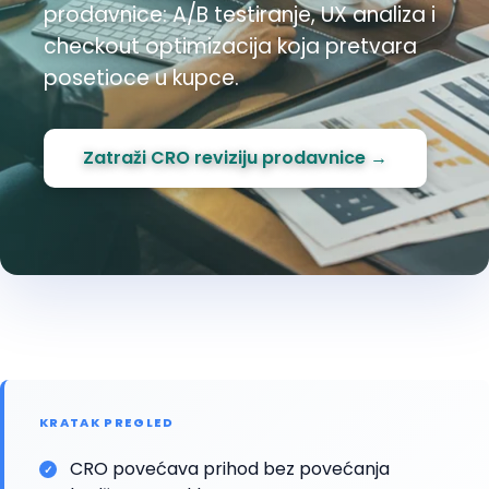
prodavnice: A/B testiranje, UX analiza i
checkout optimizacija koja pretvara
posetioce u kupce.
Zatraži CRO reviziju prodavnice →
KRATAK PREGLED
CRO povećava prihod bez povećanja
✓