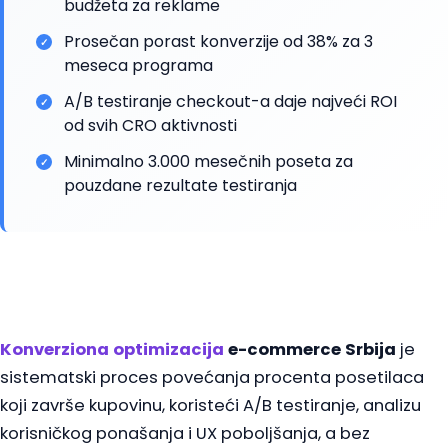
budžeta za reklame
Prosečan porast konverzije od 38% za 3
✓
meseca programa
A/B testiranje checkout-a daje najveći ROI
✓
od svih CRO aktivnosti
Minimalno 3.000 mesečnih poseta za
✓
pouzdane rezultate testiranja
Konverziona optimizacija
e-commerce Srbija
je
sistematski proces povećanja procenta posetilaca
koji završe kupovinu, koristeći A/B testiranje, analizu
korisničkog ponašanja i UX poboljšanja, a bez