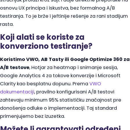
osnovu UX principa i iskustva, bez formalnog A/B
testiranja. To je brže i jeftinije rešenje za rani stadijum
rasta.
Koji alati se koriste za
konverziono testiranje?
Koristimo VWO, AB Tasty ili Google Optimize 360 za
A/B testove
, Hotjar za heatmap i snimanje sesija,
Google Analytics 4 za tokove konverzije i Microsoft
Clarity kao besplatnu dopunu. Prema
VWO
dokumentaciji
, pravilno konfigurisani A/B testovi
zahtevaju minimum 95% statističku značajnost pre
donošenja odluke o implementaciji. Taj standard
primenjujemo bez izuzetka.
Možete li garantovati određeni