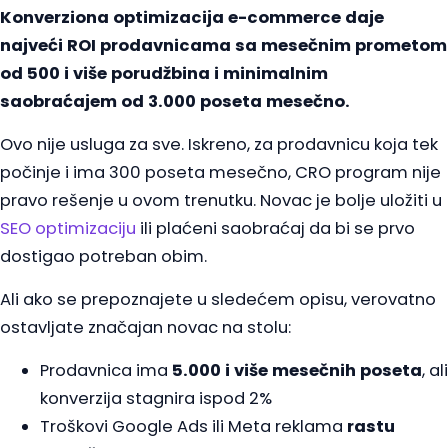
Konverziona optimizacija e-commerce daje
najveći ROI prodavnicama sa mesečnim prometom
od 500 i više porudžbina i minimalnim
saobraćajem od 3.000 poseta mesečno.
Ovo nije usluga za sve. Iskreno, za prodavnicu koja tek
počinje i ima 300 poseta mesečno, CRO program nije
pravo rešenje u ovom trenutku. Novac je bolje uložiti u
SEO optimizaciju
ili plaćeni saobraćaj da bi se prvo
dostigao potreban obim.
Ali ako se prepoznajete u sledećem opisu, verovatno
ostavljate značajan novac na stolu:
Prodavnica ima
5.000 i više mesečnih poseta
, ali
konverzija stagnira ispod 2%
Troškovi Google Ads ili Meta reklama
rastu