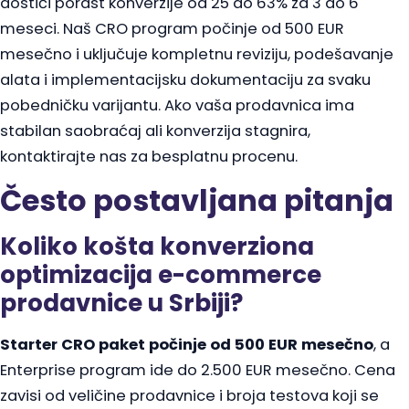
dostići porast konverzije od 25 do 63% za 3 do 6
meseci. Naš CRO program počinje od 500 EUR
mesečno i uključuje kompletnu reviziju, podešavanje
alata i implementacijsku dokumentaciju za svaku
pobedničku varijantu. Ako vaša prodavnica ima
stabilan saobraćaj ali konverzija stagnira,
kontaktirajte nas za besplatnu procenu.
Često postavljana pitanja
Koliko košta konverziona
optimizacija e-commerce
prodavnice u Srbiji?
Starter CRO paket počinje od 500 EUR mesečno
, a
Enterprise program ide do 2.500 EUR mesečno. Cena
zavisi od veličine prodavnice i broja testova koji se