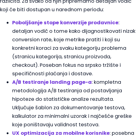
različita. Za svako od njih pripremamo detaljan vodič
koji će biti dostupan u narednom periodu:
Poboljšanje stope konverzije prodavnice
:
detaljan vodič o tome kako dijagnostikovati nizak
conversion rate, koje metrike pratiti i koji su
konkretni koraci za svaku kategoriju problema
(stranicu kategorija, stranicu proizvoda,
checkout). Poseban fokus na srpsko tržište i
specifičnosti plaćanja i dostave.
A/B testiranje landing page-a
: kompletna
metodologija A/B testiranja od postavljanja
hipoteze do statističke analize rezultata.
Uključuje šablon za dokumentovanje testova,
kalkulator za minimalni uzorak i najčešće greške
koje poništavaju validnost testova.
UX optimizacija za mobilne korisnike
: posebna