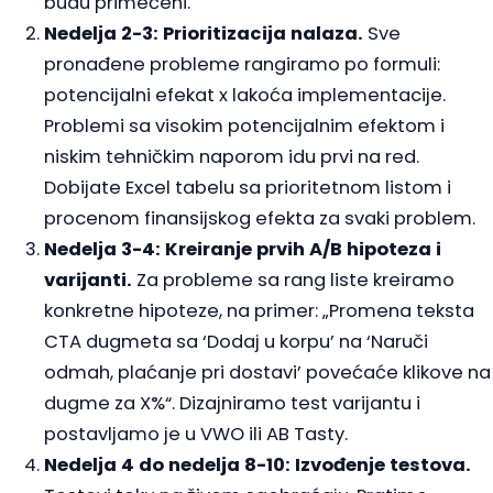
budu primećeni.
Nedelja 2-3: Prioritizacija nalaza.
Sve
pronađene probleme rangiramo po formuli:
potencijalni efekat x lakoća implementacije.
Problemi sa visokim potencijalnim efektom i
niskim tehničkim naporom idu prvi na red.
Dobijate Excel tabelu sa prioritetnom listom i
procenom finansijskog efekta za svaki problem.
Nedelja 3-4: Kreiranje prvih A/B hipoteza i
varijanti.
Za probleme sa rang liste kreiramo
konkretne hipoteze, na primer: „Promena teksta
CTA dugmeta sa ‘Dodaj u korpu’ na ‘Naruči
odmah, plaćanje pri dostavi’ povećaće klikove na
dugme za X%“. Dizajniramo test varijantu i
postavljamo je u VWO ili AB Tasty.
Nedelja 4 do nedelja 8-10: Izvođenje testova.