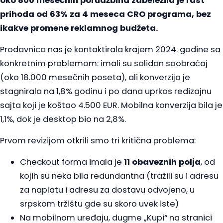
oko 800 mesečnih porudžbina zabeležila je rast
prihoda od 63% za 4 meseca CRO programa, bez
ikakve promene reklamnog budžeta.
Prodavnica nas je kontaktirala krajem 2024. godine sa
konkretnim problemom: imali su solidan saobraćaj
(oko 18.000 mesečnih poseta), ali konverzija je
stagnirala na 1,8% godinu i po dana uprkos redizajnu
sajta koji je koštao 4.500 EUR. Mobilna konverzija bila je
1,1%, dok je desktop bio na 2,8%.
Prvom revizijom otkrili smo tri kritična problema:
Checkout forma imala je
11 obaveznih polja
, od
kojih su neka bila redundantna (tražili su i adresu
za naplatu i adresu za dostavu odvojeno, u
srpskom tržištu gde su skoro uvek iste)
Na mobilnom uređaju, dugme „Kupi“ na stranici