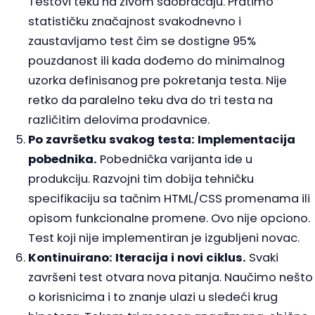
Testovi teku na živom saobraćaju. Pratimo
statističku značajnost svakodnevno i
zaustavljamo test čim se dostigne 95%
pouzdanost ili kada dođemo do minimalnog
uzorka definisanog pre pokretanja testa. Nije
retko da paralelno teku dva do tri testa na
različitim delovima prodavnice.
Po završetku svakog testa: Implementacija
pobednika.
Pobednička varijanta ide u
produkciju. Razvojni tim dobija tehničku
specifikaciju sa tačnim HTML/CSS promenama ili
opisom funkcionalne promene. Ovo nije opciono.
Test koji nije implementiran je izgubljeni novac.
Kontinuirano: Iteracija i novi ciklus.
Svaki
završeni test otvara nova pitanja. Naučimo nešto
o korisnicima i to znanje ulazi u sledeći krug