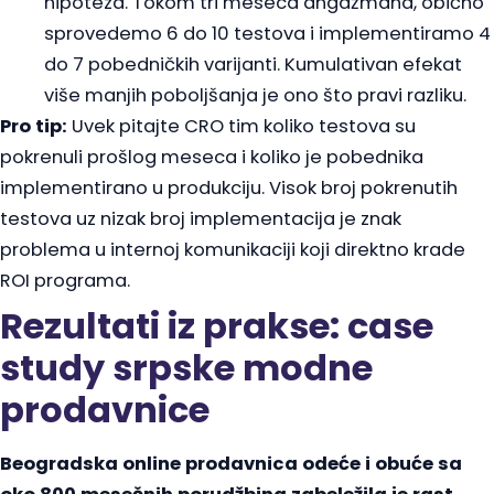
hipoteza. Tokom tri meseca angažmana, obično
sprovedemo 6 do 10 testova i implementiramo 4
do 7 pobedničkih varijanti. Kumulativan efekat
više manjih poboljšanja je ono što pravi razliku.
Pro tip:
Uvek pitajte CRO tim koliko testova su
pokrenuli prošlog meseca i koliko je pobednika
implementirano u produkciju. Visok broj pokrenutih
testova uz nizak broj implementacija je znak
problema u internoj komunikaciji koji direktno krade
ROI programa.
Rezultati iz prakse: case
study srpske modne
prodavnice
Beogradska online prodavnica odeće i obuće sa