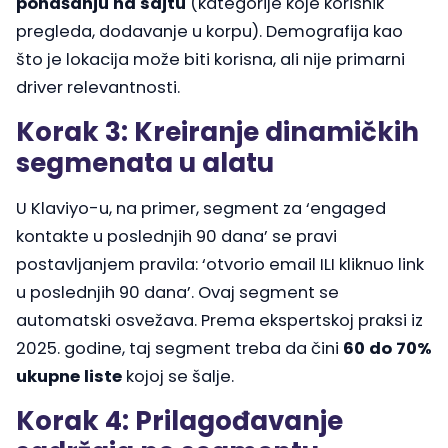
ponašanju na sajtu
(kategorije koje korisnik
pregleda, dodavanje u korpu). Demografija kao
što je lokacija može biti korisna, ali nije primarni
driver relevantnosti.
Korak 3: Kreiranje dinamičkih
segmenata u alatu
U Klaviyo-u, na primer, segment za ‘engaged
kontakte u poslednjih 90 dana’ se pravi
postavljanjem pravila: ‘otvorio email ILI kliknuo link
u poslednjih 90 dana’. Ovaj segment se
automatski osvežava. Prema ekspertskoj praksi iz
2025. godine, taj segment treba da čini
60 do 70%
ukupne liste
kojoj se šalje.
Korak 4: Prilagođavanje