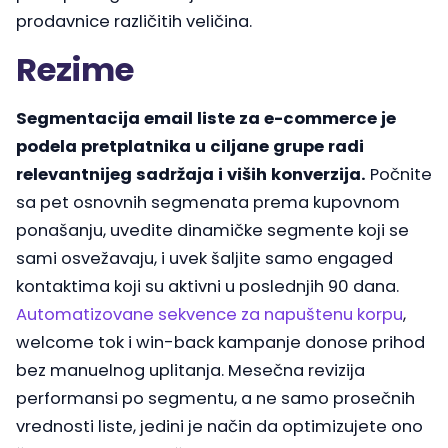
prodavnice različitih veličina.
Rezime
Segmentacija email liste za e-commerce je
podela pretplatnika u ciljane grupe radi
relevantnijeg sadržaja i viših konverzija.
Počnite
sa pet osnovnih segmenata prema kupovnom
ponašanju, uvedite dinamičke segmente koji se
sami osvežavaju, i uvek šaljite samo engaged
kontaktima koji su aktivni u poslednjih 90 dana.
Automatizovane sekvence za napuštenu korpu
,
welcome tok i win-back kampanje donose prihod
bez manuelnog uplitanja. Mesečna revizija
performansi po segmentu, a ne samo prosečnih
vrednosti liste, jedini je način da optimizujete ono