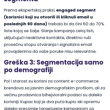
Prema ekspertskoj praksi,
engaged segment
(korisnici koji su otvorili ili kliknuli email u
poslednjih 90 dana)
trebalo bi da čini 60 do 70%
liste kojoj se šalje. Slanje kampanja celoj listi,
uključujući neaktivne kontakte, direktno ruši
prosečnu stopu otvaranja i signalizira email
provajderima da vaše poruke nisu relevantne.
Greška 3: Segmentacija samo
po demografiji
Pol i starost su korisni za content e-commerce
brendova sa jasnim demografskim profilom, ali za
većinu prodavnica bihejvioralni podaci su daleko
korisniji. Kupac koji je dva puta kupio ski opremu
daleko preciznije targetujete kampanjom za