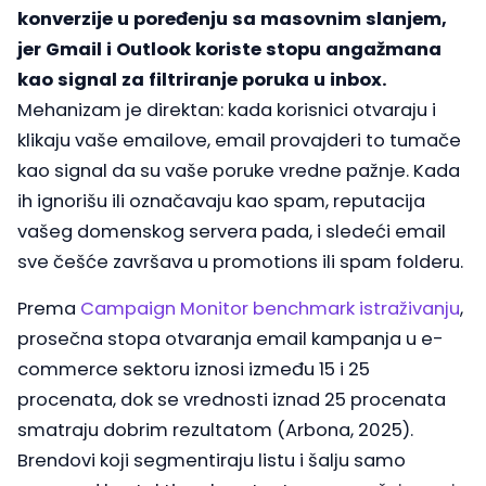
konverzije u poređenju sa masovnim slanjem,
jer Gmail i Outlook koriste stopu angažmana
kao signal za filtriranje poruka u inbox.
Mehanizam je direktan: kada korisnici otvaraju i
klikaju vaše emailove, email provajderi to tumače
kao signal da su vaše poruke vredne pažnje. Kada
ih ignorišu ili označavaju kao spam, reputacija
vašeg domenskog servera pada, i sledeći email
sve češće završava u promotions ili spam folderu.
Prema
Campaign Monitor benchmark istraživanju
,
prosečna stopa otvaranja email kampanja u e-
commerce sektoru iznosi između 15 i 25
procenata, dok se vrednosti iznad 25 procenata
smatraju dobrim rezultatom (Arbona, 2025).
Brendovi koji segmentiraju listu i šalju samo