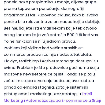
podela baze pretplatnika u manje, ciljane grupe
prema kupovnom ponašanju, demografiji,
angažmanu i fazi kupovnog ciklusa, kako bi svaka
poruka bila relevantna za primaoce koji je dobijaju.
Bez nje, šaljete isti email nekom ko je tek otvorio
nalog i nekom ko je već potrošio 500 EUR kod vas.
To ne funkcioniše ni u jednom pravcu.
Problem koji vidimo kod većine srpskih e-
commerce prodavnica nije nedostatak alata.
Klaviyo, Mailchimp i ActiveCampaign dostupni su
svima. Problem je što prodavnice godinama šalju
masovne newslettere celoj listi i onda se pitaju
zašto im stopa otvaranja pada, odjave rastu, a
prihod od emaila stagnira. Zato je sistemski
pristup email marketingu kroz strategiju
Email
Marketing i Automatizacija za E-commerce u Srbiji