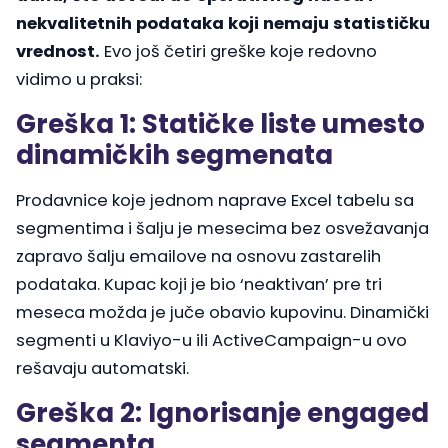
nekvalitetnih podataka koji nemaju statističku
vrednost.
Evo još četiri greške koje redovno
vidimo u praksi:
Greška 1: Statičke liste umesto
dinamičkih segmenata
Prodavnice koje jednom naprave Excel tabelu sa
segmentima i šalju je mesecima bez osvežavanja
zapravo šalju emailove na osnovu zastarelih
podataka. Kupac koji je bio ‘neaktivan’ pre tri
meseca možda je juče obavio kupovinu. Dinamički
segmenti u Klaviyo-u ili ActiveCampaign-u ovo
rešavaju automatski.
Greška 2: Ignorisanje engaged
segmenta