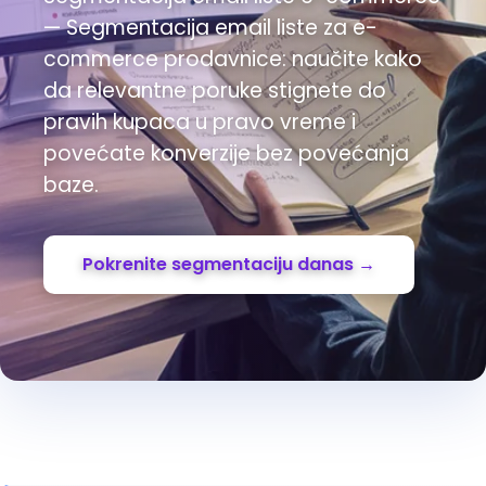
— Segmentacija email liste za e-
commerce prodavnice: naučite kako
da relevantne poruke stignete do
pravih kupaca u pravo vreme i
povećate konverzije bez povećanja
baze.
Pokrenite segmentaciju danas →