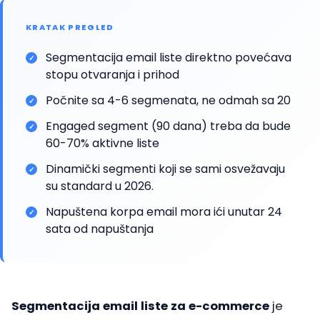
KRATAK PREGLED
Segmentacija email liste direktno povećava
✓
stopu otvaranja i prihod
Počnite sa 4-6 segmenata, ne odmah sa 20
✓
Engaged segment (90 dana) treba da bude
✓
60-70% aktivne liste
Dinamički segmenti koji se sami osvežavaju
✓
su standard u 2026.
Napuštena korpa email mora ići unutar 24
✓
sata od napuštanja
Segmentacija email liste za e-commerce
je