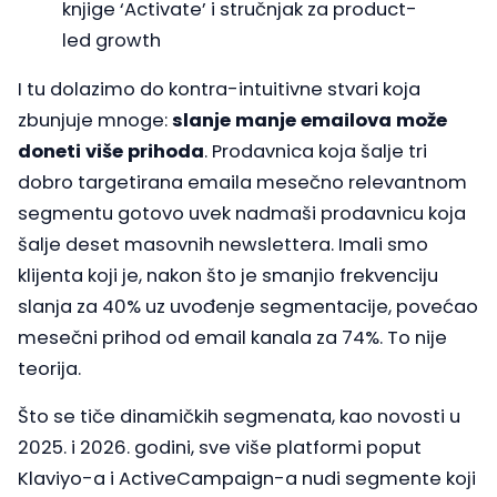
knjige ‘Activate’ i stručnjak za product-
led growth
I tu dolazimo do kontra-intuitivne stvari koja
zbunjuje mnoge:
slanje manje emailova može
doneti više prihoda
. Prodavnica koja šalje tri
dobro targetirana emaila mesečno relevantnom
segmentu gotovo uvek nadmaši prodavnicu koja
šalje deset masovnih newslettera. Imali smo
klijenta koji je, nakon što je smanjio frekvenciju
slanja za 40% uz uvođenje segmentacije, povećao
mesečni prihod od email kanala za 74%. To nije
teorija.
Što se tiče dinamičkih segmenata, kao novosti u
2025. i 2026. godini, sve više platformi poput
Klaviyo-a i ActiveCampaign-a nudi segmente koji