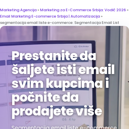
Marketing Agencija
»
Marketing za E-Commerce Srbija: Vodič 2026
»
Email Marketing E-commerce Srbija | Automatizacija
»
segmentacija email liste e-commerce: Segmentacija Email List
Prestanite da
šaljete isti email
svim kupcima i
počnite da
prodajete više
Segmentacija email liste e-commerce