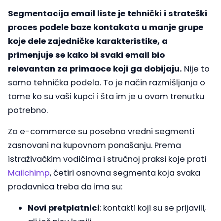
Segmentacija email liste je tehnički i strateški
proces podele baze kontakata u manje grupe
koje dele zajedničke karakteristike, a
primenjuje se kako bi svaki email bio
relevantan za primaoce koji ga dobijaju.
Nije to
samo tehnička podela. To je način razmišljanja o
tome ko su vaši kupci i šta im je u ovom trenutku
potrebno.
Za e-commerce su posebno vredni segmenti
zasnovani na kupovnom ponašanju. Prema
istraživačkim vodičima i stručnoj praksi koje prati
Mailchimp
, četiri osnovna segmenta koja svaka
prodavnica treba da ima su:
Novi pretplatnici
: kontakti koji su se prijavili,