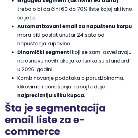
Engaged segment (aktivnih 90 dana)
trebalo bi da čini 60 do 70% liste kojoj aktivno
šaljete.
Automatizovani email za napuštenu korpu
mora biti poslat unutar 24 sata od
napuštanja kupovine.
Dinamički segmenti
koji se sami osvežavaju
na osnovu novih akcija korisnika su standard
u 2026. godini.
Kombinovanje podataka o porudžbinama,
klikovima i ponašanju na sajtu daje
najprecizniju sliku kupca
.
Šta je segmentacija
email liste za e-
commerce