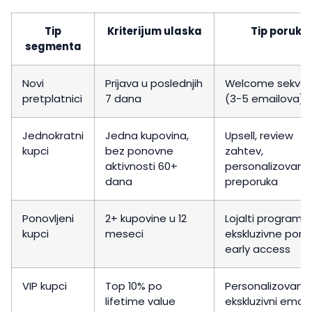
Tip
Kriterijum ulaska
Tip poruke
segmenta
Novi
Prijava u poslednjih
Welcome sekve
pretplatnici
7 dana
(3-5 emailova)
Jednokratni
Jedna kupovina,
Upsell, review
kupci
bez ponovne
zahtev,
aktivnosti 60+
personalizovana
dana
preporuka
Ponovljeni
2+ kupovine u 12
Lojalti program,
kupci
meseci
ekskluzivne ponu
early access
VIP kupci
Top 10% po
Personalizovani
lifetime value
ekskluzivni emailo