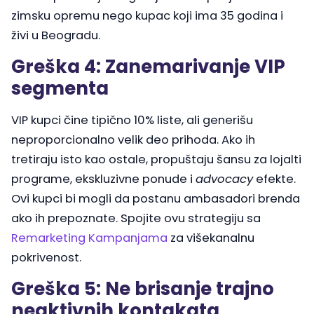
zimsku opremu nego kupac koji ima 35 godina i
živi u Beogradu.
Greška 4: Zanemarivanje VIP
segmenta
VIP kupci čine tipično 10% liste, ali generišu
neproporcionalno velik deo prihoda. Ako ih
tretiraju isto kao ostale, propuštaju šansu za lojalti
programe, ekskluzivne ponude i
advocacy
efekte.
Ovi kupci bi mogli da postanu ambasadori brenda
ako ih prepoznate. Spojite ovu strategiju sa
Remarketing Kampanjama
za višekanalnu
pokrivenost.
Greška 5: Ne brisanje trajno
neaktivnih kontakata