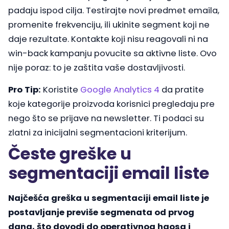
padaju ispod cilja. Testirajte novi predmet emaila,
promenite frekvenciju, ili ukinite segment koji ne
daje rezultate. Kontakte koji nisu reagovali ni na
win-back kampanju povucite sa aktivne liste. Ovo
nije poraz: to je zaštita vaše dostavljivosti.
Pro Tip:
Koristite
Google Analytics 4
da pratite
koje kategorije proizvoda korisnici pregledaju pre
nego što se prijave na newsletter. Ti podaci su
zlatni za inicijalni segmentacioni kriterijum.
Česte greške u
segmentaciji email liste
Najčešća greška u segmentaciji email liste je
postavljanje previše segmenata od prvog
dana, što dovodi do operativnog haosa i