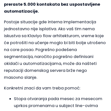
preraste 5.000 kontakata bez uspostavljene
automatizacije.
Postoje situacije gde interna implementacija
jednostavno nije isplativa. Ako vaš tim nema
iskustva sa Klaviyo flow arhitekturom, vreme koje
će potrošiti na učenje moglo bi biti bolje utrošeno
na core posao. Pogrešno podešena
segmentacija, naročito pogrešno definisani
okidači u automatizacijama, može da našteti
reputaciji domenskog servera brže nego
masovno slanje.
Konkretni znaci da vam treba pomoć:
Stopa otvaranja pada mesec za mesecom
uprkos promenama u subject line-ovima