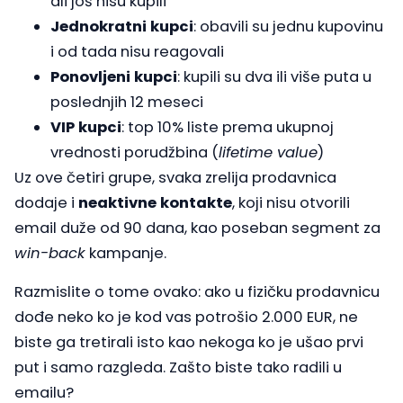
ali još nisu kupili
Jednokratni kupci
: obavili su jednu kupovinu
i od tada nisu reagovali
Ponovljeni kupci
: kupili su dva ili više puta u
poslednjih 12 meseci
VIP kupci
: top 10% liste prema ukupnoj
vrednosti porudžbina (
lifetime value
)
Uz ove četiri grupe, svaka zrelija prodavnica
dodaje i
neaktivne kontakte
, koji nisu otvorili
email duže od 90 dana, kao poseban segment za
win-back
kampanje.
Razmislite o tome ovako: ako u fizičku prodavnicu
dođe neko ko je kod vas potrošio 2.000 EUR, ne
biste ga tretirali isto kao nekoga ko je ušao prvi
put i samo razgleda. Zašto biste tako radili u
emailu?