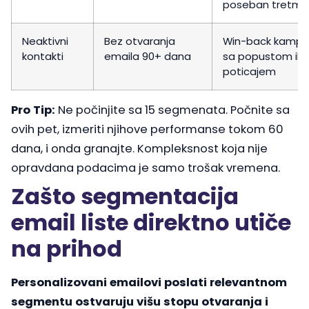
poseban tretm
Neaktivni
Bez otvaranja
Win-back kampa
kontakti
emaila 90+ dana
sa popustom ili
poticajem
Pro Tip:
Ne počinjite sa 15 segmenata. Počnite sa
ovih pet, izmeriti njihove performanse tokom 60
dana, i onda granajte. Kompleksnost koja nije
opravdana podacima je samo trošak vremena.
Zašto segmentacija
email liste direktno utiče
na prihod
Personalizovani emailovi poslati relevantnom
segmentu ostvaruju višu stopu otvaranja i