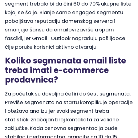
segment trebalo bi da čini 60 do 70% ukupne liste
kojoj se šalje. Slanje samo engaged segmentu
poboljšava reputaciju domenskog servera i
smanjuje šansu da emailovi završe u spam
fascikli, jer Gmail i Outlook nagrađuju pošiljaoce
čije poruke korisnici aktivno otvaraju.
Koliko segmenata email liste
treba imati e-commerce
prodavnica?
Za početak su dovoljna četiri do šest segmenata.
Previše segmenata na startu komplikuje operacije
i otežava analizu jer svaki segment treba
statistički značajan broj kontakata za validne
zaključke. Kada osnovna segmentacija bude
stabilna i performantna, granajte na 10 do 15