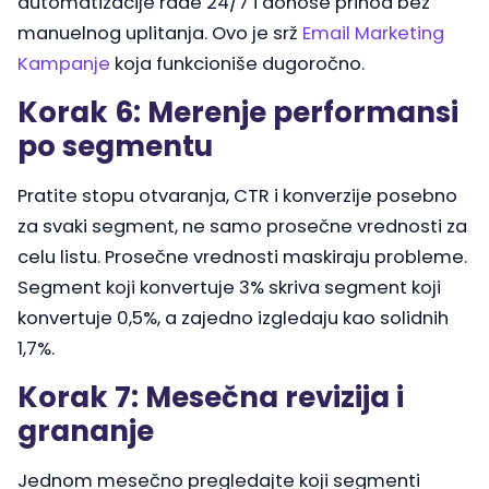
automatizacije rade 24/7 i donose prihod bez
manuelnog uplitanja. Ovo je srž
Email Marketing
Kampanje
koja funkcioniše dugoročno.
Korak 6: Merenje performansi
po segmentu
Pratite stopu otvaranja, CTR i konverzije posebno
za svaki segment, ne samo prosečne vrednosti za
celu listu. Prosečne vrednosti maskiraju probleme.
Segment koji konvertuje 3% skriva segment koji
konvertuje 0,5%, a zajedno izgledaju kao solidnih
1,7%.
Korak 7: Mesečna revizija i
grananje
Jednom mesečno pregledajte koji segmenti