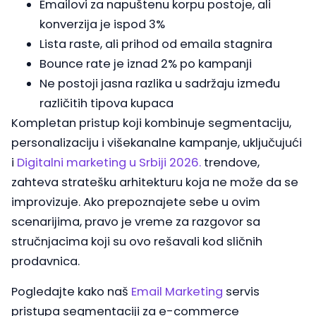
Emailovi za napuštenu korpu postoje, ali
konverzija je ispod 3%
Lista raste, ali prihod od emaila stagnira
Bounce rate je iznad 2% po kampanji
Ne postoji jasna razlika u sadržaju između
različitih tipova kupaca
Kompletan pristup koji kombinuje segmentaciju,
personalizaciju i višekanalne kampanje, uključujući
i
Digitalni marketing u Srbiji 2026.
trendove,
zahteva stratešku arhitekturu koja ne može da se
improvizuje. Ako prepoznajete sebe u ovim
scenarijima, pravo je vreme za razgovor sa
stručnjacima koji su ovo rešavali kod sličnih
prodavnica.
Pogledajte kako naš
Email Marketing
servis
pristupa segmentaciji za e-commerce