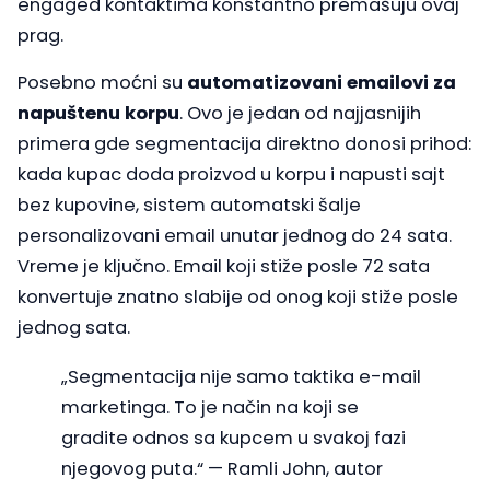
engaged kontaktima konstantno premašuju ovaj
prag.
Posebno moćni su
automatizovani emailovi za
napuštenu korpu
. Ovo je jedan od najjasnijih
primera gde segmentacija direktno donosi prihod:
kada kupac doda proizvod u korpu i napusti sajt
bez kupovine, sistem automatski šalje
personalizovani email unutar jednog do 24 sata.
Vreme je ključno. Email koji stiže posle 72 sata
konvertuje znatno slabije od onog koji stiže posle
jednog sata.
„Segmentacija nije samo taktika e-mail
marketinga. To je način na koji se
gradite odnos sa kupcem u svakoj fazi
njegovog puta.“ — Ramli John, autor