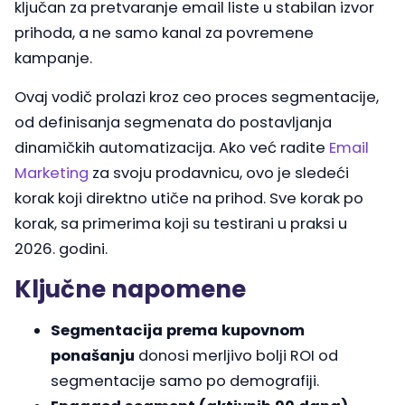
ključan za pretvaranje email liste u stabilan izvor
prihoda, a ne samo kanal za povremene
kampanje.
Ovaj vodič prolazi kroz ceo proces segmentacije,
od definisanja segmenata do postavljanja
dinamičkih automatizacija. Ako već radite
Email
Marketing
za svoju prodavnicu, ovo je sledeći
korak koji direktno utiče na prihod. Sve korak po
korak, sa primerima koji su testirаni u praksi u
2026. godini.
Ključne napomene
Segmentacija prema kupovnom
ponašanju
donosi merljivo bolji ROI od
segmentacije samo po demografiji.